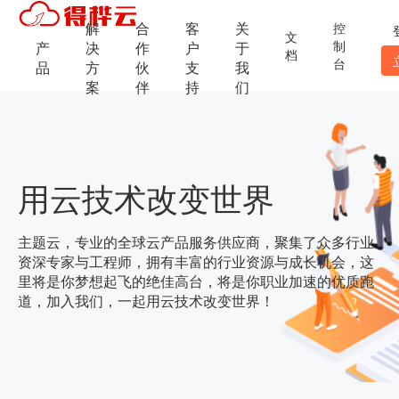
解
合
客
关
控
文
制
产
决
作
户
于
档
台
品
方
伙
支
我
案
伴
持
们
用云技术改变世界
主题云，专业的全球云产品服务供应商，聚集了众多行业
资深专家与工程师，拥有丰富的行业资源与成长机会，这
里将是你梦想起飞的绝佳高台，将是你职业加速的优质跑
道，加入我们，一起用云技术改变世界！