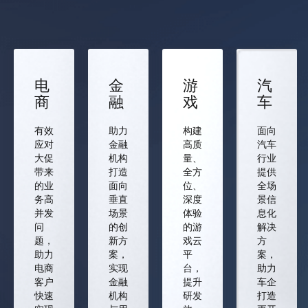
电
金
游
汽
商
融
戏
车
有效
助力
构建
面向
应对
金融
高质
汽车
大促
机构
量、
行业
带来
打造
全方
提供
的业
面向
位、
全场
务高
垂直
深度
景信
并发
场景
体验
息化
问
的创
的游
解决
题，
新方
戏云
方
助力
案，
平
案，
电商
实现
台，
助力
客户
金融
提升
车企
快速
机构
研发
打造