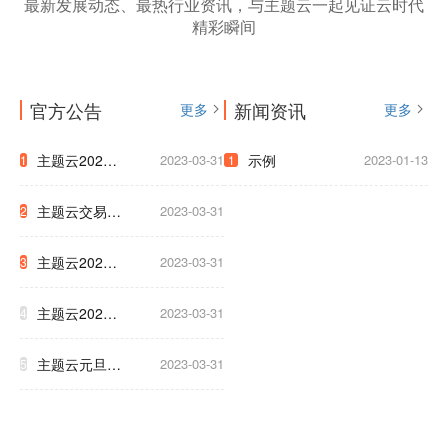
最新发展动态、最热行业资讯，与主题云一起见证云时代
精彩瞬间
官方公告
新闻资讯
更多
更多
主题云2023
2023-03-31
示例
2023-01-13
1
1
年中秋国庆放
主题云交易支
2023-03-31
2
假公告
付系统升级公
主题云2023
2023-03-31
3
告
年五一放假公
主题云2023
2023-03-31
4
告
年春节放假公
主题云元旦大
2023-03-31
5
告
促，云服务器