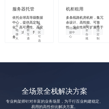
服务器托管
机柜租用
依托全球高等级数据
多条线路机房机柜，集冗
中心，提供高定制
余设计、高性能、可靠
多
双
互
安
灵
化、高可用性、高安
性、安全性和可扩展性于
地
T3+数
电
联
全
活
全性的服务器托管服
一身。
区
据中
接
互
合
定
可
心
务。
入
通
规
制
选
全场景全栈解决方案
专业构架师针对丰富的业务场景，为千行百业构建稳定、
易用的高性价比解决方案。