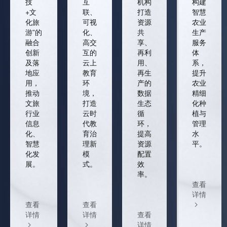
技
互
机构
构建
+文
联、
打造
智慧
化旅
可视
资源
农业
游”的
化、
共
生产
融合
高交
享、
服务
创新
互的
再利
体
及落
云上
用、
系，
地应
教育
再生
提升
用，
环
产的
农业
推动
境，
数据
精细
文旅
打造
生态
化种
行业
云时
循
植与
信息
代教
环，
管理
化、
育治
提高
水
智慧
理新
资源
平。
化发
模
配置
展。
式。
效
率。
查看
详情
查看
查看
详情
详情
查看
详情