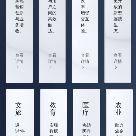
实现
与用
效
更开
营销
户之
率，
放的
创新
间的
增强
新型
与业
高效
交互
连接
务增
触
体
生
收。
达。
验。
态。
查看
查看
查看
查看
详情
详情
详情
详情
文
教
医
农
旅
育
疗
业
通
实现
协助
助力
过“科
数据
医疗
农企