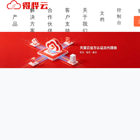
解
合
客
关
控
文
制
产
决
作
户
于
档
台
品
方
伙
支
我
案
伴
持
们