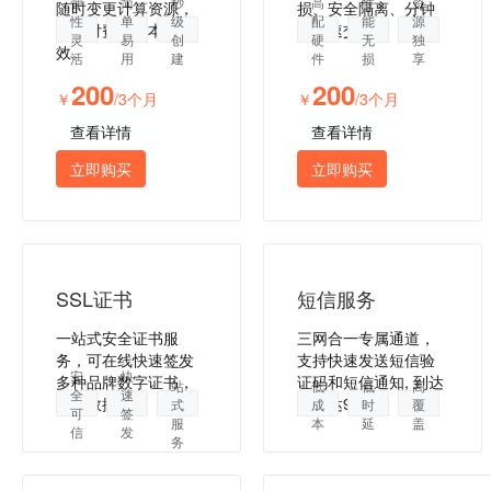
弹
简
秒
高
性
资
随时变更计算资源，
损、安全隔离、分钟
性
单
级
配
能
源
按需付费，降本增
级极速交付。
灵
易
创
硬
无
独
效。
活
用
建
件
损
享
200
200
￥
/3个月
￥
/3个月
查看详情
查看详情
立即购买
立即购买
SSL证书
短信服务
一站式安全证书服
三网合一专属通道，
务，可在线快速签发
支持快速发送短信验
一
安
快
多种品牌数字证书，
证码和短信通知, 到达
站
低
低
高
全
速
保障数据安全
率高达99%。
式
成
时
覆
可
签
服
本
延
盖
信
发
务